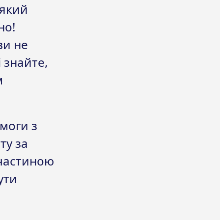
 який
но!
ви не
і знайте,
м
емоги з
ту за
 частиною
ути