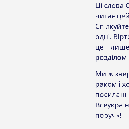
Ці слова 
читає цей
Спілкуйте
одні. Вірт
це – лиш
розділом 
Ми ж звер
раком і х
посилан
Всеукраїн
поруч»!