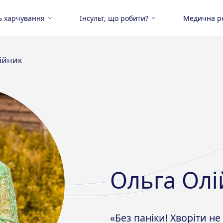
ь харчування
Інсульт, що робити?
Медична ре
ійник
Ольга Олі
«Без паніки! Хворіти не