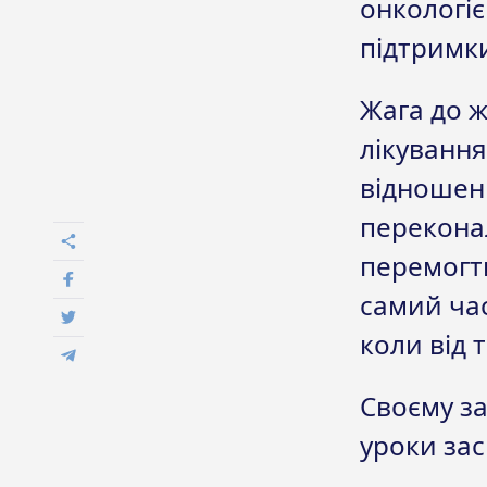
онкологіє
підтримки
Жага до 
лікування
відношенн
переконал
перемогти
самий час
коли від 
Своєму за
уроки зас