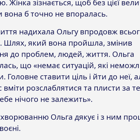
ю. Жінка зізнається, щоб без цієї вел
 вона б точно не впоралась.
життя надихала Ольгу впродовж всьо
. Шлях, який вона пройшла, змінив
я до проблем, людей, життя. Ольга
ась, що «немає ситуацій, які немож
. Головне ставити ціль і йти до неї, а
 вміти розслаблятися та плисти за те
тебе нічого не залежить».
хворюванню Ольга дякує і з ним про
воєні.