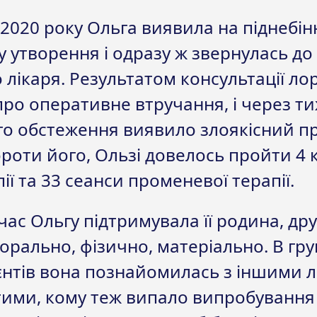
 2020 року Ольга виявила на піднебі
 утворення і одразу ж звернулась до
 лікаря. Результатом консультації ло
ро оперативне втручання, і через т
го обстеження виявило злоякісний п
оти його, Ользі довелось пройти 4 
пії та 33 сеанси променевої терапії.
час Ольгу підтримувала її родина, друз
орально, фізично, матеріально. В гр
єнтів вона познайомилась з іншими 
тими, кому теж випало випробування