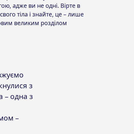
ою, адже ви не одні. Вірте в
свого тіла і знайте, це – лише
овим великим розділом
овжуємо
кнулися з
 – одна з
мом –