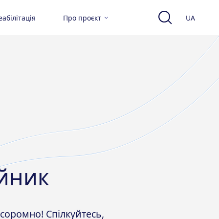
абілітація
Про проєкт
UA
йник
 соромно! Спілкуйтесь,