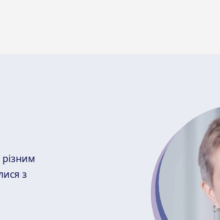
з різним
лися з