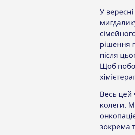
У вересні
мигдалику
сімейного
рішення п
після цьо
Щоб побор
хімієтера
Весь цей 
колеги. М
онкопаці
зокрема 