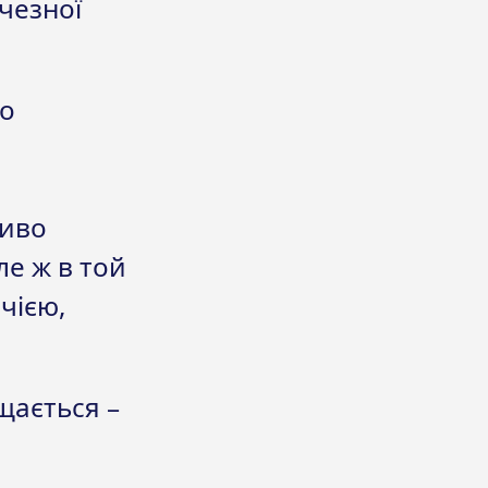
ичезної
го
ливо
ле ж в той
чією,
щається –