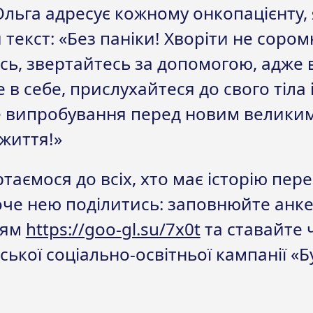
Ольга адресує кожному онкопацієнту,
 текст: «Без паніки! Хворіти не сором
сь, звертайтесь за допомогою, адже 
е в себе, прислухайтеся до свого тіла 
е випробування перед новим велики
життя!»
таємося до всіх, хто має історію пер
оче нею поділитись: заповнюйте анке
ням
https://goo-gl.su/7x0t
та ставайте
ської соціально-освітньої кампанії «Б