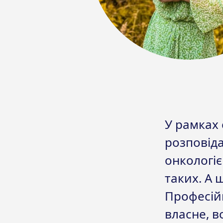
У рамках 
розповіда
онкологіє
таких. А 
Професійн
власне, в