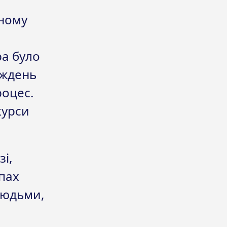
нному
ра було
иждень
роцес.
курси
і,
упах
людьми,