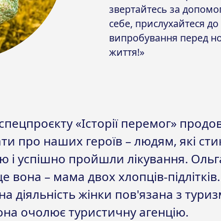
звертайтесь за допомог
себе, прислухайтеся до 
випробування перед н
життя!»
спецпроєкту «Історії перемог» прод
ти про наших героїв – людям, які сти
ю і успішно пройшли лікування. Ольга
ще вона – мама двох хлопців-підлітків.
а діяльність жінки пов'язана з туриз
она очолює туристичну агенцію.