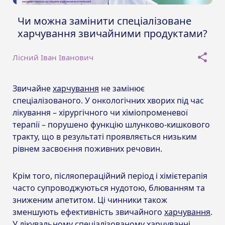
Чи можна замінити спеціалізоване
харчування звичайними продуктами?
Лісний Іван Іванович
Звичайне
харчування
не замінює
спеціалізованого. У онкологічних хворих під час
лікування – хірургічного чи хіміопроменевої
терапії – порушено функцію шлунково-кишкового
тракту, що в результаті проявляється низьким
рівнем засвоєння поживних речовин.
Крім того, післяопераційний період і хімієтерапія
часто супроводжуються нудотою, блюванням та
зниженим апетитом. Ці чинники також
зменшують ефективність звичайного
харчування
.
У лікувальному спеціалізованому харчуванні