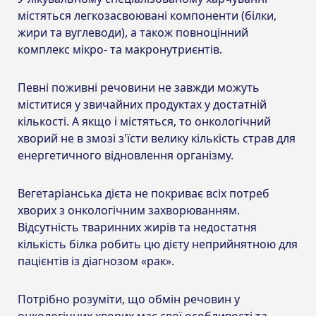
містяться легкозасвоювані компоненти (білки,
жири та вуглеводи), а також повноцінний
комплекс мікро- та макронутриєнтів.
Певні поживні речовини не завжди можуть
міститися у звичайних продуктах у достатній
кількості. А якщо і містяться, то онкологічний
хворий не в змозі з'їсти велику кількість страв для
енергетичного відновлення організму.
Вегетаріанська дієта не покриває всіх потреб
хворих з онкологічним захворюванням.
Відсутність тваринних жирів та недостатня
кількість білка робить цю дієту неприйнятною для
пацієнтів із діагнозом «рак».
Потрібно розуміти, що обмін речовин у
онкологічних хворих має свої особливості та