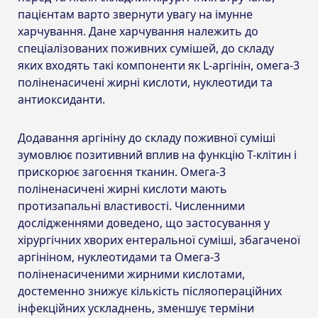
пацієнтам варто звернути увагу на імунне
харчування. Дане харчування належить до
спеціалізованих поживних сумішей, до складу
яких входять такі компоненти як L-аргінін, омега-3
поліненасичені жирні кислоти, нуклеотиди та
антиоксиданти.
Додавання аргініну до складу поживної суміші
зумовлює позитивний вплив на функцію Т-клітин і
прискорює загоєння тканин. Омега-3
поліненасичені жирні кислоти мають
протизапальні властивості. Численними
дослідженнями доведено, що застосування у
хірургічних хворих ентеральної суміші, збагаченої
аргініном, нуклеотидами та Омега-3
поліненасиченими жирними кислотами,
достеменно знижує кількість післяопераційних
інфекційних ускладнень, зменшує терміни