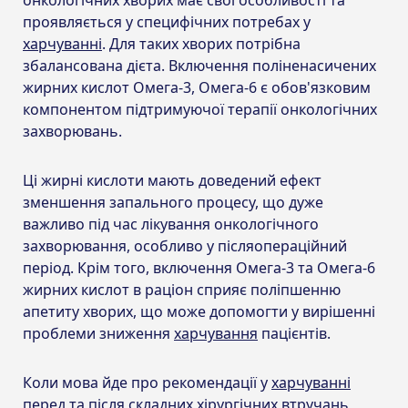
проявляється у специфічних потребах у
харчуванні
. Для таких хворих потрібна
збалансована дієта. Включення поліненасичених
жирних кислот Омега-3, Омега-6 є обов'язковим
компонентом підтримуючої терапії онкологічних
захворювань.
Ці жирні кислоти мають доведений ефект
зменшення запального процесу, що дуже
важливо під час лікування онкологічного
захворювання, особливо у післяопераційний
період. Крім того, включення Омега-3 та Омега-6
жирних кислот в раціон сприяє поліпшенню
апетиту хворих, що може допомогти у вирішенні
проблеми зниження
харчування
пацієнтів.
Коли мова йде про рекомендації у
харчуванні
перед та після складних хірургічних втручань,