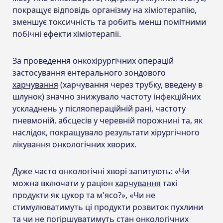
покращує відповідь організму на хіміотерапію,
зменшує токсичність та робить менш помітними
побічні ефекти хіміотерапії.
За проведення онкохірургічних операцій
застосування ентерального зондового
харчування
(харчування через трубку, введену в
шлунок) значно знижувало частоту інфекційних
ускладнень у післяопераційній рані, частоту
пневмоній, абсцесів у черевній порожнині та, як
наслідок, покращувало результати хірургічного
лікування онкологічних хворих.
Дуже часто онкологічні хворі запитують: «Чи
можна включати у раціон
харчування
такі
продукти як цукор та м'ясо?», «Чи не
стимулюватимуть ці продукти розвиток пухлини
та чи не погіршуватимуть стан онкологічних