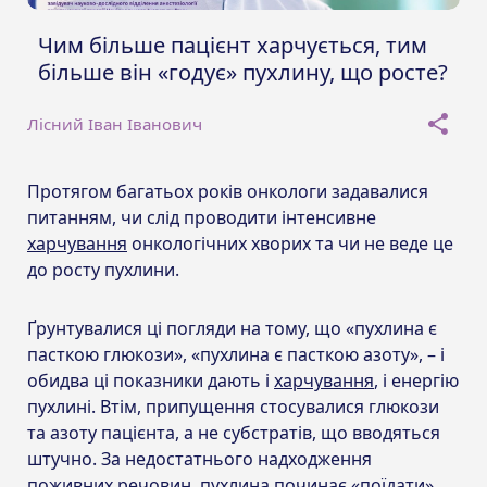
Чим більше пацієнт харчується, тим
більше він «годує» пухлину, що росте?
Лісний Іван Іванович
Протягом багатьох років онкологи задавалися
питанням, чи слід проводити інтенсивне
харчування
онкологічних хворих та чи не веде це
до росту пухлини.
Ґрунтувалися ці погляди на тому, що «пухлина є
пасткою глюкози», «пухлина є пасткою азоту», – і
обидва ці показники дають і
харчування
, і енергію
пухлині. Втім, припущення стосувалися глюкози
та азоту пацієнта, а не субстратів, що вводяться
штучно. За недостатнього надходження
поживних речовин, пухлина починає «поїдати»