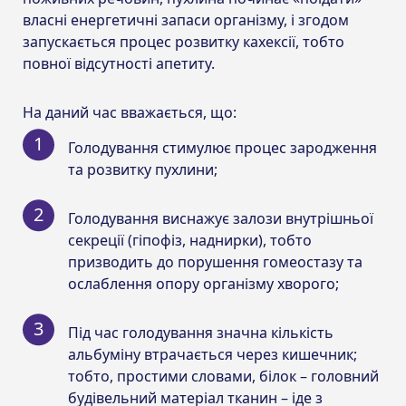
власні енергетичні запаси організму, і згодом
запускається процес розвитку кахексії, тобто
повної відсутності апетиту.
На даний час вважається, що:
Голодування стимулює процес зародження
та розвитку пухлини;
Голодування виснажує залози внутрішньої
секреції (гіпофіз, наднирки), тобто
призводить до порушення гомеостазу та
ослаблення опору організму хворого;
Під час голодування значна кількість
альбуміну втрачається через кишечник;
тобто, простими словами, білок – головний
будівельний матеріал тканин – іде з