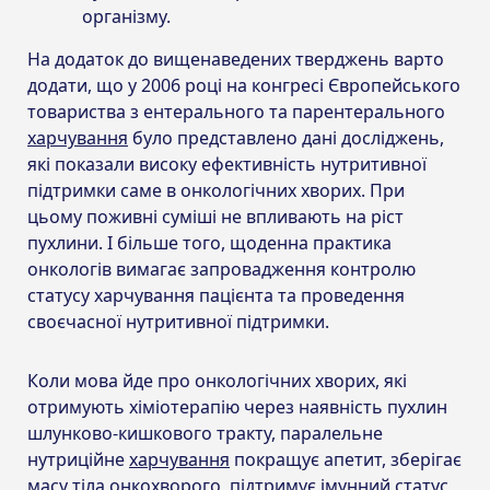
організму.
На додаток до вищенаведених тверджень варто
додати, що у 2006 році на конгресі Європейського
товариства з ентерального та парентерального
харчування
було представлено дані досліджень,
які показали високу ефективність нутритивної
підтримки саме в онкологічних хворих. При
цьому поживні суміші не впливають на ріст
пухлини. І більше того, щоденна практика
онкологів вимагає запровадження контролю
статусу харчування пацієнта та проведення
своєчасної нутритивної підтримки.
Коли мова йде про онкологічних хворих, які
отримують хіміотерапію через наявність пухлин
шлунково-кишкового тракту, паралельне
нутриційне
харчування
покращує апетит, зберігає
масу тіла онкохворого, підтримує імунний статус,