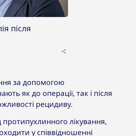
ія після
ння за допомогою
ють як до операції, так і після
жливості рецидиву.
д протипухлинного лікування,
оходити у співвідношенні