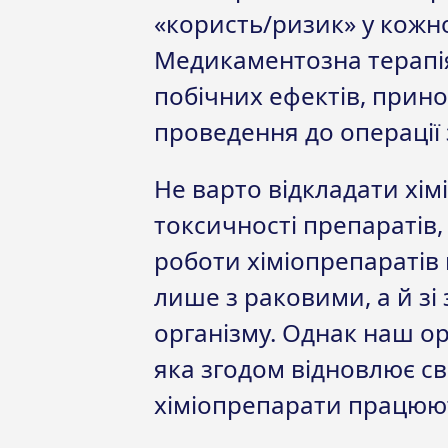
«користь/ризик» у кожн
Медикаментозна терапія
побічних ефектів, принос
проведення до операції 
Не варто відкладати хім
токсичності препаратів,
роботи хіміопрепаратів
лише з раковими, а й з
організму. Однак наш ор
яка згодом відновлює сво
хіміопрепарати працюю