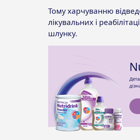
Тому харчуванню відведе
лікувальних і реабілітац
шлунку.
Nu
Дета
дізн