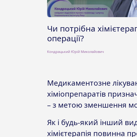
Чи потрібна хімієтерап
операції?
Кондрацький Юрій Миколайович
Медикаментозне лікува
хіміопрепаратів признача
– з метою зменшення мо
Як і будь-який інший ви
хімієтерапія повинна пр