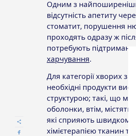
Одним з найпоширеніших
відсутність апетиту чер
стоматит, порушення нюх
проходять одразу ж післ
потребують підтриманн
харчування
.
Для категорії хворих з 
необхідні продукти висок
структурою; такі, що м
оболонки, втім, містять 
які сприяють швидкому
хімієтерапією тканин та