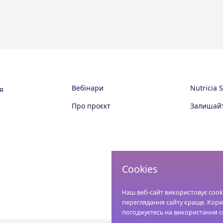
Вебінари
Nutricia 
я
Про проєкт
Залишайт
Cookies
Наш веб-сайт використовує cook
переглядання сайту краще. Кор
погоджуєтесь на використання c