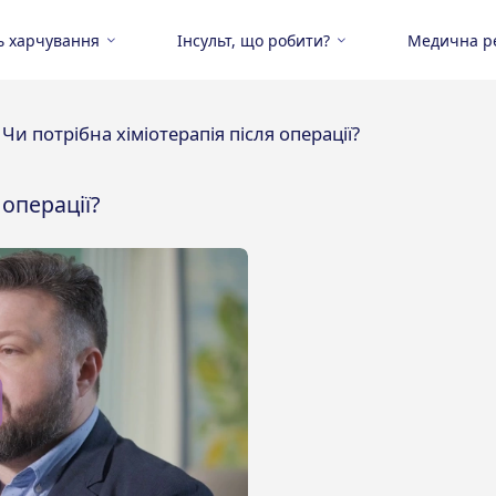
ь харчування
Інсульт, що робити?
Медична ре
/
Чи потрібна хіміотерапія після операції?
 операції?