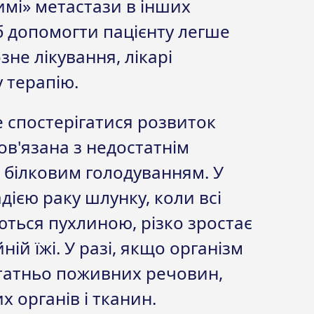
имі» метастази в інших
б допомогти пацієнту легше
не лікування, лікарі
 терапію.
же спостерігатися розвиток
ов'язана з недостатнім
з білковим голодуванням. У
дією раку шлунку, коли всі
ються пухлиною, різко зростає
ій їжі. У разі, якщо організм
татньо поживних речовин,
х органів і тканин.