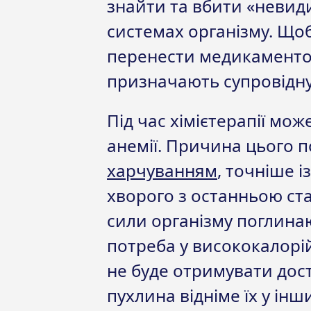
знайти та вбити «невид
системах організму. Що
перенести медикаментоз
призначають супровідну
Під час хімієтерапії мо
анемії. Причина цього п
харчуванням
, точніше і
хворого з останньою ста
сили організму поглина
потреба у висококалорійн
не буде отримувати дос
пухлина відніме їх у інши