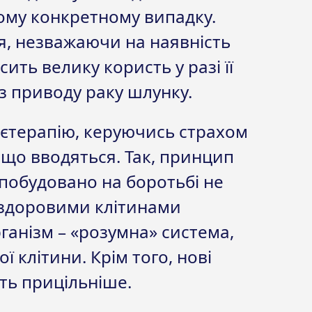
ому конкретному випадку.
, незважаючи на наявність
ить велику користь у разі її
з приводу раку шлунку.
ієтерапію, керуючись страхом
 що вводяться. Так, принцип
 побудовано на боротьбі не
і здоровими клітинами
ганізм – «розумна» система,
ї клітини. Крім того, нові
ть прицільніше.