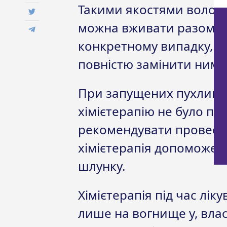
Такими якостями володі
можна вживати разом зі
конкретному випадку, з
повністю замінити ним 
При запущених пухлинн
хімієтерапію не було про
рекомендувати провести 
хімієтерапія допоможе 
шлунку.
Хімієтерапія під час лі
лише на вогнище у, влас