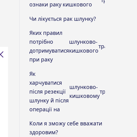
ознаки раку
кишкового
Чи лікується рак шлунку?
Яких правил
потрібно
шлунково-
тракту?
дотримуватися
кишкового
при раку
Як
харчуватися
шлунково-
після резекції
тракті?
кишковому
шлунку й після
операції на
Коли я зможу себе вважати
здоровим?