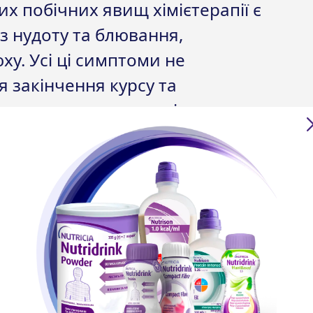
 побічних явищ хімієтерапії є
ез нудоту та блювання,
у. Усі ці симптоми не
я закінчення курсу та
я режиму та дисципліни
діагнозом «рак шлунку»
ої калорійності; ніжні за
аксимально бережуть слизові
необхідну кількість клітковини;
 відновленню пошкоджених
 поліпшують імунний статус.