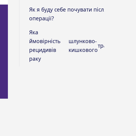
Як я буду себе почувати після
операції?
Яка
ймовірність
шлунково-
тракту?
рецидивів
кишкового
раку