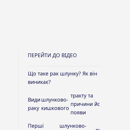
ПЕРЕЙТИ ДО ВІДЕО
Що таке рак шлунку? Як він
виникає?
тракту та
Види
шлунково-
причини його
раку
кишкового
появи
Перші
шлунково-
тракту