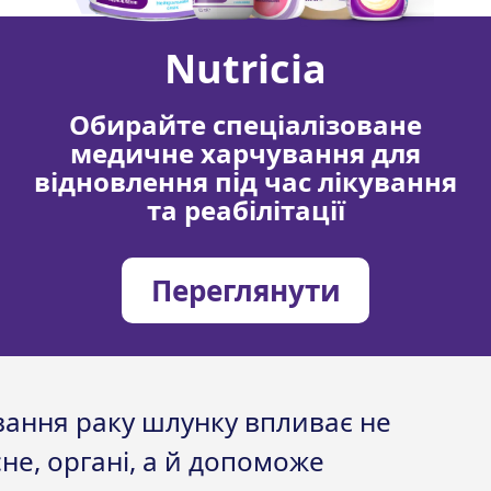
є клінічне
харчування
. Його
 звичайною їжею, або в
Nutricia
а призначення лікарем, можна
Обирайте спеціалізоване
загальноприйняту їжу.
медичне харчування для
відновлення під час лікування
их процесах шлунку, якщо
та реабілітації
ведено до операції, лікар буде
її після. Післяопераційна
Переглянути
уникнути рецидиву раку
кування раку шлунку впливає не
не, органі, а й допоможе