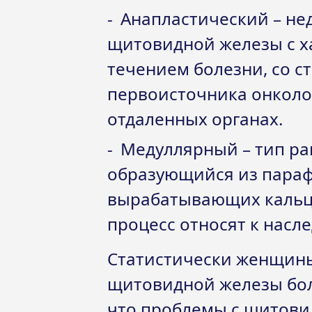
Анапластический – н
щитовидной железы с 
течением болезни, со 
первоисточника онколо
отдаленных органах.
Медуллярный – тип ра
образующийся из парафо
вырабатывающих кальци
процесс относят к насл
Статистически женщины
щитовидной железы бол
что проблемы с щитови