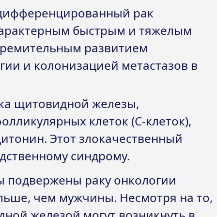
едифференцированный рак
характерным быстрым и тяжелым
стремительным развитием
гии и колонизацией метастазов в
ка щитовидной железы,
лликулярных клеток (С-клеток),
тонин. Этот злокачественный
едственному синдрому.
 подвержены раку онкологии
ьше, чем мужчины. Несмотря на то,
дной железой могут возникнуть в