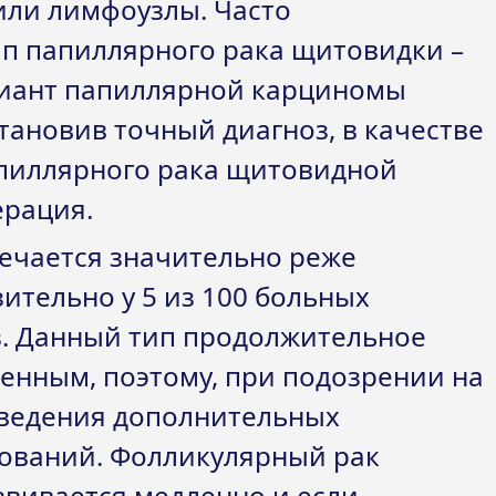
или лимфоузлы. Часто
п папиллярного рака щитовидки –
риант папиллярной карциномы
ановив точный диагноз, в качестве
пиллярного рака щитовидной
ерация.
ечается значительно реже
ительно у 5 из 100 больных
з. Данный тип продолжительное
енным, поэтому, при подозрении на
оведения дополнительных
дований. Фолликулярный рак
вивается медленно и если