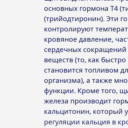
основных гормона T4 (т
(трийодтиронин). Эти г
контролируют температу
кровяное давление, час
сердечных сокращений
веществ (то, как быстр
становится топливом д
организма), а также мно
функции. Кроме того, 
железа производит гор
кальцитонин, который у
регуляции кальция в кр