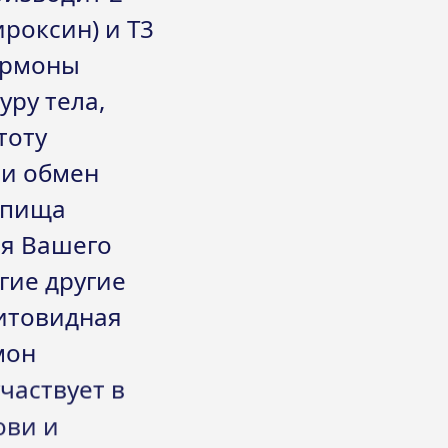
ироксин) и T3
ормоны
ру тела,
тоту
 и обмен
о пища
ля Вашего
гие другие
щитовидная
мон
частвует в
ови и