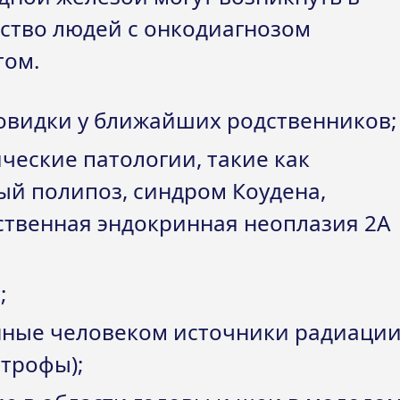
ество людей с онкодиагнозом
том.
овидки у ближайших родственников;
ческие патологии, такие как
й полипоз, синдром Коудена,
ственная эндокринная неоплазия 2А
;
нные человеком источники радиаци
трофы);