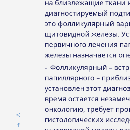
на близлежащие ткани 
диагностируемый подти
это фолликулярный ва
щитовидной железы. Уст
первичного лечения па
железы назначается оп
Фолликулярный – встр
папиллярного – приблиз
установлен этот диагно
время остается незамеч
онкологию, требует пр
гистологических иссле
щитовидной железы раз