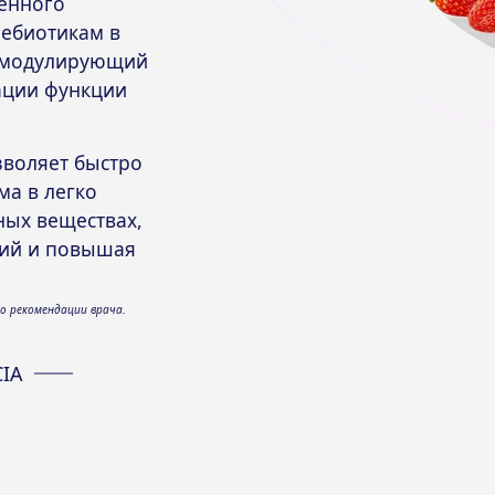
венного
ребиотикам в
номодулирующий
ации функции
зволяет быстро
ма в легко
ных веществах,
ний и повышая
о рекомендации врача.
IA