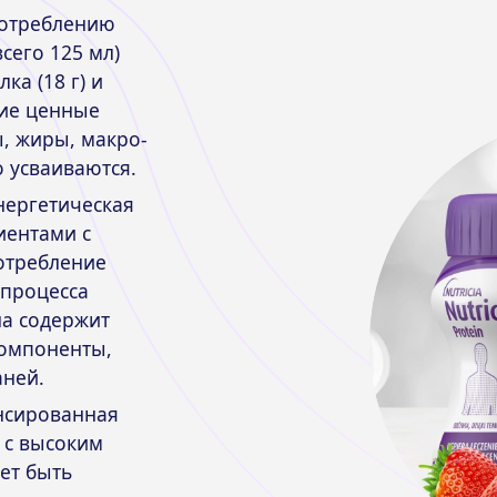
потреблению
сего 125 мл)
ка (18 г) и
угие ценные
, жиры, макро-
 усваиваются.
нергетическая
иентами с
отребление
 процесса
на содержит
компоненты,
ней.
ансированная
 с высоким
ет быть