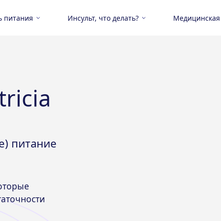
ь питания
Инсульт, что делать?
Медицинская
ricia
е) питание
которые
таточности