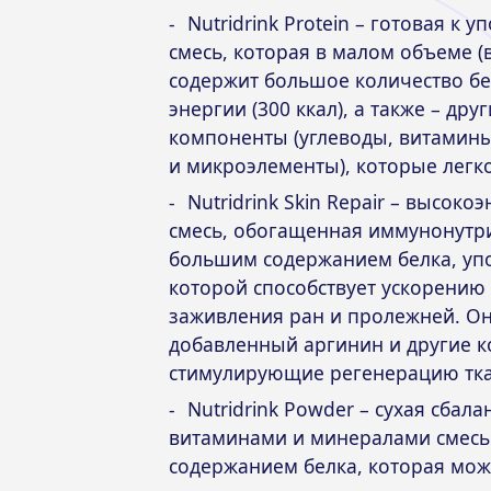
Nutridrink Protein
– готовая к у
смесь, которая в малом объеме (в
содержит большое количество бел
энергии (300 ккал), а также – др
компоненты (углеводы, витамины
и микроэлементы), которые легко
Nutridrink Skin Repair
– высокоэ
смесь, обогащенная иммунонутр
большим содержанием белка, уп
которой способствует ускорению
заживления ран и пролежней. О
добавленный аргинин и другие 
стимулирующие регенерацию тка
Nutridrink Powder
– сухая сбал
витаминами и минералами смесь
содержанием белка, которая мож