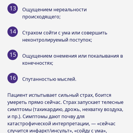
Ощущением нереальности
происходящего;
Страхом сойти с ума или совершить
неконтролируемый поступок;
Ощущением онемения или покалывания в
конечностях;
Спутанностью мыслей.
Пациент испытывает сильный страх, боится
умереть прямо сейчас. Страх запускает телесные
симптомы (тахикардию, дрожь, нехватку воздуха,
и пр.). Симптомы дают почву для
катастрофической интерпретации, — «сейчас
случится инфаркт/инсульт», «сойду с ума»,